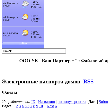
ООО УК "Ваш Партнер +" : Файловый 
Электронные паспорта домов
RSS
Файлы
Упорядочить по:
ID
|
Названию
|
по популярности
| Дате |
Submi
Page:
1
2
3
4
5
6
7
8
9
10
...
Next
»