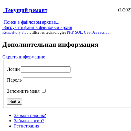
Текущий ремонт
(1/202
Поиск в файловом архиве...
Загрузить файл в файловый архив
Remository 3.55
utilise les technologies
PHP
,
SQL
,
CSS
,
JavaScript
Дополнительная информация
Скрыть информацию
Логин
Пароль
Запомнить меня
Забыли пароль?
Забыли логин?
Регистрация