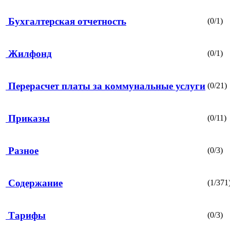
Бухгалтерская отчетность
(0/1)
Жилфонд
(0/1)
Перерасчет платы за коммунальные услуги
(0/21)
Приказы
(0/11)
Разное
(0/3)
Содержание
(1/371
Тарифы
(0/3)