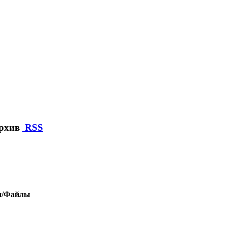
архив
RSS
и/Файлы